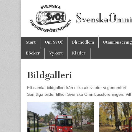
Svenska
Omnibusfören
Skip to content
Start
Om SvOf
Bli medlem
Utannonsering
Main menu
Böcker
Vykort
Kläder
Bildgalleri
Ett samlat bildgalleri från olika aktiviteter vi genomfört
Samtliga bilder tillhör Svenska Omnibussföreningen. Vil