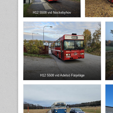
H12 5508 vid Nockebyhov
H12 5508 vid Adelsö Färjeläge