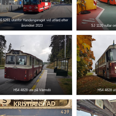
6 5261 utanför Handengaraget vid utfärd efter
årsmötet 2023
SJ 1120 rullar o
H54 4828 ute på Värmdö
H54 4828 u