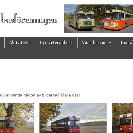
ingen
Aktiviteter
Hyr veteranbuss
Våra bussar
Konta
l du använda någon av bilderna? Maila oss!