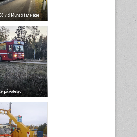
8 vid Munsö färjeläge
te på Adelsö