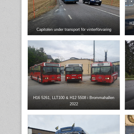
H1
Capitolen under transport för vinterförvaring
H16 5261, LLT100 & H12 5508 i Brommahallen
2022