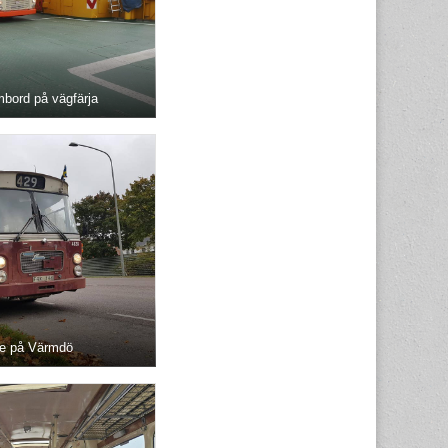
mbord på vägfärja
te på Värmdö